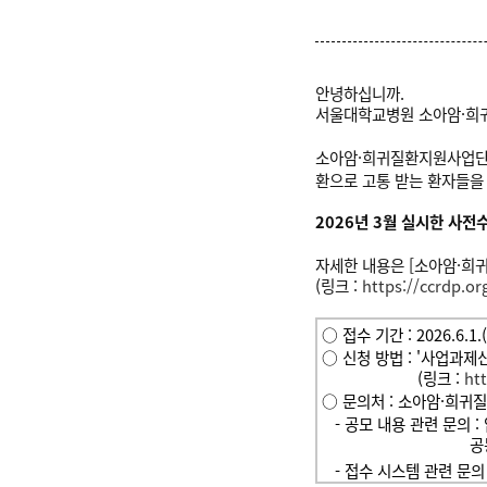
안녕하십니까.
서울대학교병원 소아암
·
희
소아암
·
희귀질환지원사업단은
환으로 고통 받는 환자들을
2026년 3월 실시한 사
자세한
내용은 [소아암·희
(링크 :
https://ccrdp.or
○
접수 기간 : 2026.6.1.
○ 신청 방법 : '사업과제
(
링크 :
ht
○ 문의처 :
소아암·희귀
- 공모 내용 관련 문의 :
공동연구사업부 (0
- 접수 시스템 관련 문의 :