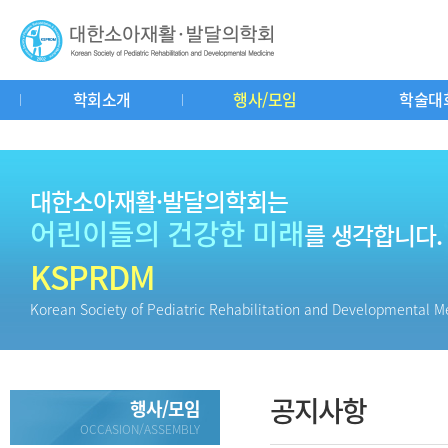
학회소개
행사/모임
학술대
인사말
연혁
회칙
학회기구도
공지사항
춘추계연수강좌
학회소식
학회사무실
중요일정
학술대회
소아재활이란?
자유게시판
교과서리뷰
회
질
대한소아재활·발달의학회는
어린이들의 건강한 미래
를 생각합니다.
KSPRDM
Korean Society of Pediatric Rehabilitation and Developmental M
공지사항
행사/모임
OCCASION/ASSEMBLY