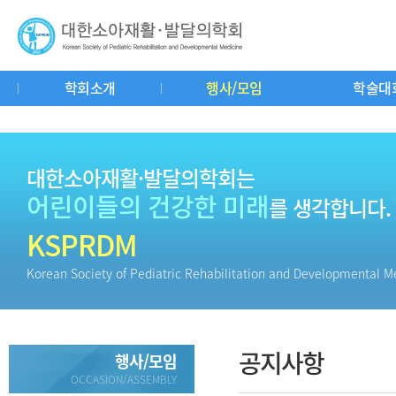
학회소개
행사/모임
학술대
인사말
연혁
회칙
학회기구도
공지사항
춘추계연수강좌
학회소식
학회사무실
중요일정
학술대회
소아재활이란?
자유게시판
교과서리뷰
회
질
대한소아재활·발달의학회는
어린이들의 건강한 미래
를 생각합니다.
KSPRDM
Korean Society of Pediatric Rehabilitation and Developmental M
공지사항
행사/모임
OCCASION/ASSEMBLY