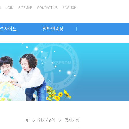
N
JOIN
SITEMAP
CONTACT US
ENGLISH
련사이트
일반인광장
학 인증의
련학회
발달의학전문가
집담회
국외 관련학회
Webinar
영유아 발달장애 정밀검사 의료기관
K-GMFM
행사앨범
Home
행사/모임
공지사항