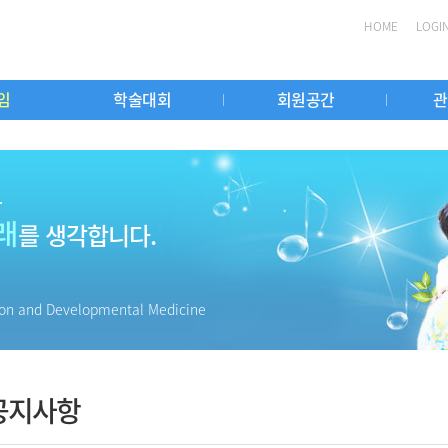
HOME
LOGI
임
학술대회
회원공간
관
좌
무실
중요일정
학술대회
소아재활이란?
자유게시판
교과서리뷰코스
회원검색
질병안내
소아재활전문과정
용어검색
소아재활치료 병원검색
소아재활최신지견
발달평가 연수강좌
소아재활발달의
국내 관
소아재활
는
래
를 생각합니다.
tion and Developmental Medicine
공지사항