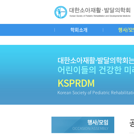
학회소개
행사/모
인사말
연혁
회칙
학회기구도
공지사항
춘추계연수강
학회소식
학회사
대한소아재활·발달의학회
어린이들의 건강한 미
KSPRDM
Korean Society of Pediatric Rehabilita
행사/모임
OCCASION/ASSEMBLY