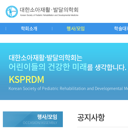
학회소개
행사/모임
학술대
인사말
연혁
회칙
학회기구도
공지사항
춘추계연수강좌
학회소식
학회사무실
중요일정
학술대회
소아재활이란?
자유게시판
교과서리뷰
회
질
대한소아재활·발달의학회는
어린이들의 건강한 미래
를 생각합니다.
KSPRDM
Korean Society of Pediatric Rehabilitation and Developmental M
공지사항
행사/모임
OCCASION/ASSEMBLY