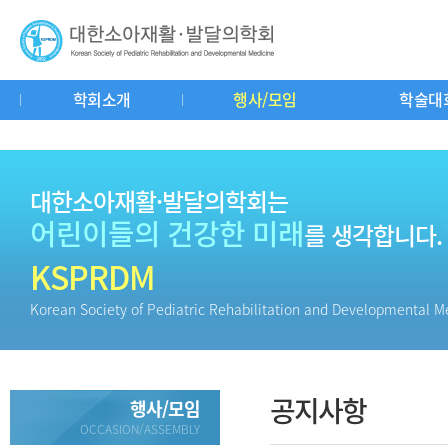
학회소개
행사/모임
학술대
인사말
연혁
회칙
학회기구도
공지사항
춘추계연수강좌
학회소식
학회사무실
중요일정
학술대회
소아재활이란?
자유게시판
교과서리뷰
회
질
대한소아재활·발달의학회는
어린이들의 건강한 미래
를 생각합니다.
KSPRDM
Korean Society of Pediatric Rehabilitation and Developmental M
공지사항
행사/모임
OCCASION/ASSEMBLY