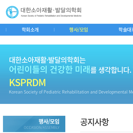
학회소개
행사/모임
학술대
인사말
연혁
회칙
학회기구도
공지사항
춘추계연수강좌
학회소식
학회사무실
중요일정
학술대회
소아재활이란?
자유게시판
교과서리뷰
회
질
대한소아재활·발달의학회는
어린이들의 건강한 미래
를 생각합니다.
KSPRDM
Korean Society of Pediatric Rehabilitation and Developmental M
공지사항
행사/모임
OCCASION/ASSEMBLY