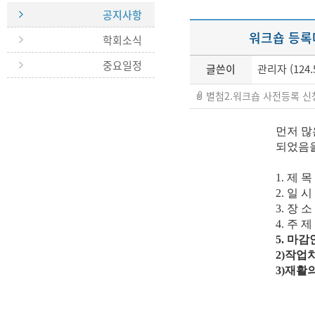
공지사항
워크숍 등록
학회소식
중요일정
글쓴이
관리자 (124.5
별첨2.워크숍 사전등록 신청서.d
먼저 많
되었음을
1. 제
2. 일 시 
3. 장
4. 주
5. 마
2)작업
3)재활