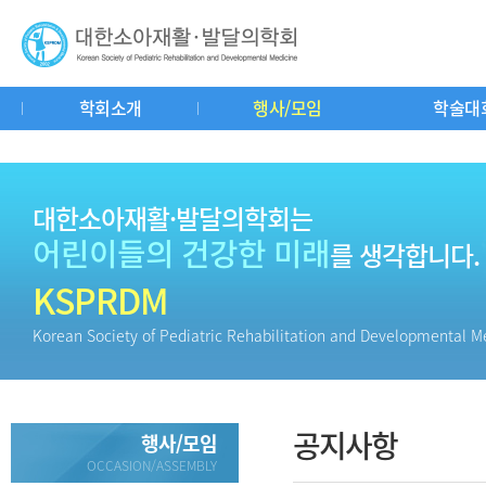
학회소개
행사/모임
학술대
인사말
연혁
회칙
학회기구도
공지사항
춘추계연수강좌
학회소식
학회사무실
중요일정
학술대회
소아재활이란?
자유게시판
교과서리뷰
회
질
대한소아재활·발달의학회는
어린이들의 건강한 미래
를 생각합니다.
KSPRDM
Korean Society of Pediatric Rehabilitation and Developmental M
공지사항
행사/모임
OCCASION/ASSEMBLY