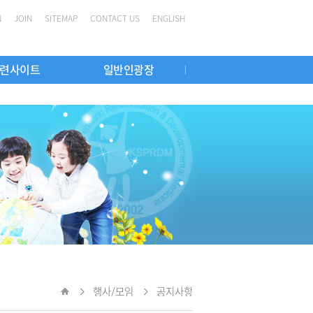
N
JOIN
SITEMAP
CONTACT US
ENGLISH
련사이트
일반인광장
학 인증의
련학회
발달의학전문가
집담회
국외 관련학회
Webinar
영유아 발달장애 정밀검사 의료기관
K-GMFM
행사앨범
Home
행사/모임
공지사항