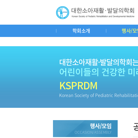
학회소개
행사/모
인사말
연혁
회칙
학회기구도
공지사항
춘추계연수강
학회소식
학회사
대한소아재활·발달의학회
어린이들의 건강한 미
KSPRDM
Korean Society of Pediatric Rehabilita
행사/모임
OCCASION/ASSEMBLY