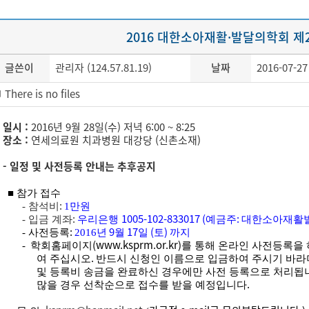
2016 대한소아재활·발달의학회 제
글쓴이
관리자 (124.57.81.19)
날짜
2016-07-27
There is no files
일시 :
2016년 9월 28일(수) 저녁 6:00 ~ 8:25
장소 :
연세의료원 치과병원 대강당 (신촌소재)
- 일정 및 사전등록 안내는 추후공지
■
참가 접수
:
-
참석비
1
만원
:
1005-102-833017 (
:
-
입금 계좌
우리은행
예금주
대한소아재활
:
9
17
(
)
-
사전등록
2016
년
월
일
토
까지
(www.ksprm.or.kr)
-
학회홈페이지
를 통해 온라인 사전등록을
.
여 주십시오
반드시 신청인 이름으로 입금하여 주시기 바라
및 등록비 송금을 완료하신 경우에만 사전 등록으로 처리됩
.
많을 경우 선착순으로 접수를 받을 예정입니다