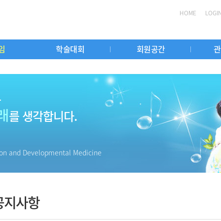
HOME
LOGI
임
학술대회
회원공간
관
좌
무실
중요일정
학술대회
소아재활이란?
자유게시판
교과서리뷰코스
회원검색
질병안내
소아재활전문과정
용어검색
소아재활치료 병원검색
소아재활최신지견
발달평가 연수강좌
소아재활발달의
국내 관
소아재활
는
래
를 생각합니다.
tion and Developmental Medicine
공지사항