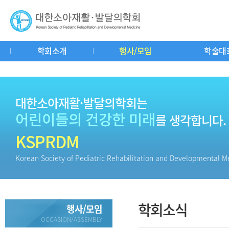
학회소개
행사/모임
학술대
인사말
연혁
회칙
학회기구도
공지사항
춘추계연수강좌
학회소식
학회사무실
중요일정
학술대회
소아재활이란?
자유게시판
교과서리뷰
회
질
대한소아재활·발달의학회는
어린이들의 건강한 미래
를 생각합니다.
KSPRDM
Korean Society of Pediatric Rehabilitation and Developmental M
학회소식
행사/모임
OCCASION/ASSEMBLY