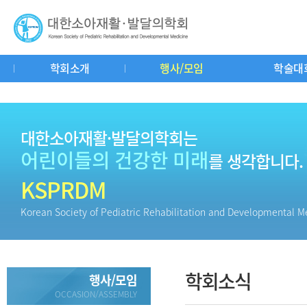
학회소개
행사/모임
학술대
인사말
연혁
회칙
학회기구도
공지사항
춘추계연수강좌
학회소식
학회사무실
중요일정
학술대회
소아재활이란?
자유게시판
교과서리뷰
회
질
대한소아재활·발달의학회는
어린이들의 건강한 미래
를 생각합니다.
KSPRDM
Korean Society of Pediatric Rehabilitation and Developmental M
학회소식
행사/모임
OCCASION/ASSEMBLY