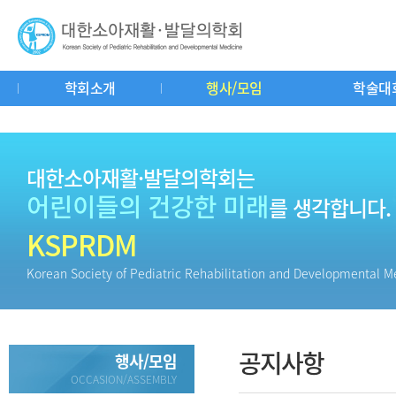
학회소개
행사/모임
학술대
인사말
연혁
회칙
학회기구도
공지사항
춘추계연수강좌
학회소식
학회사무실
중요일정
학술대회
소아재활이란?
자유게시판
교과서리뷰
회
질
대한소아재활·발달의학회는
어린이들의 건강한 미래
를 생각합니다.
KSPRDM
Korean Society of Pediatric Rehabilitation and Developmental M
공지사항
행사/모임
OCCASION/ASSEMBLY